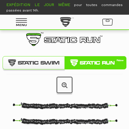
EXPÉDITION LE JOUR MÊME
pour toutes commandes
passées avant 14h.